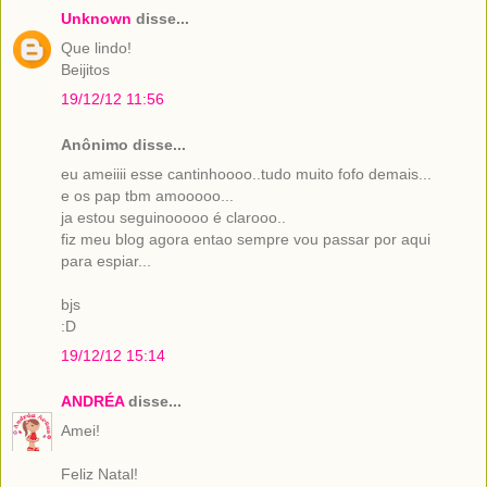
Unknown
disse...
Que lindo!
Beijitos
19/12/12 11:56
Anônimo disse...
eu ameiiii esse cantinhoooo..tudo muito fofo demais...
e os pap tbm amooooo...
ja estou seguinooooo é clarooo..
fiz meu blog agora entao sempre vou passar por aqui
para espiar...
bjs
:D
19/12/12 15:14
ANDRÉA
disse...
Amei!
Feliz Natal!